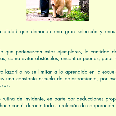
Foto: Elsiglodetorreon.com.mx
pecialidad que demanda una gran selección y una
a que pertenezcan estos ejemplares, la cantidad d
s, como evitar obstáculos, encontrar puertas, guiar h
o lazarillo no se limitan a lo aprendido en la escue
s una constante escuela de adiestramiento, por eso
cosas.
e rutina de invidente, en parte por deducciones propi
e hace con él durante toda su relación de cooperació