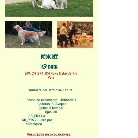
PEDIGREE
k9 data
SPA CH, SPA JCH Yake Dake de Ria
Vela
Quimera del Jardi­n de Tabira
Fecha de nacimiento: 10/08/2014
Caderas: B (Avepa)
Codos: 0 (Avepa)
Ojos: ok
GR_PRA1 &
GR_PRA 2: Libre por
parentesco
Resultados en Exposiciones: