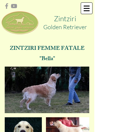
Zint
ziri
Golden
Retriever
ZINTZIRI FEMME FATALE
"Bella"